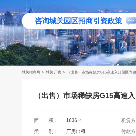
咨询城关园区招商引资政策
城关招商网
>
城关 厂房
>
（出售）市场稀缺房G15高速入口园区内
（出售）市场稀缺房G15高速
面 积：
1636㎡
租赁
类 别：
厂房出租
付款