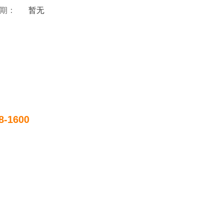
 期：
暂无
8-1600