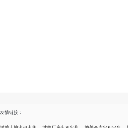
友情链接：
城关土地出租出售
城关厂房出租出售
城关仓库出租出售